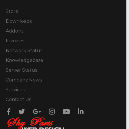
Store
Downloads
Addons
Invoices
Network Status
Knowledgebase
Server Status
Company News
Services
Contact Us