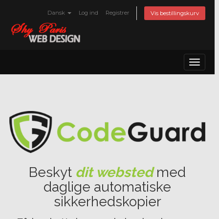
Dansk
Log ind
Registrer
Vis bestillingskurv
Toggle
navigat
Beskyt
dit websted
med
daglige automatiske
sikkerhedskopier