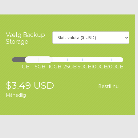
Vælg Backup
Storage
1GB
5GB
10GB
25GB
50GB
100GB
200GB
$3.49 USD
Bestil nu
Månedlig