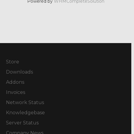
Powered by
WHMCompleteSolution
Store
Downloads
Addons
Invoices
Network Status
Knowledgebase
Server Status
Company News