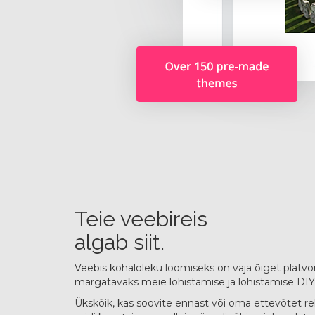
Teie veebireis
algab siit.
Veebis kohaloleku loomiseks on vaja õiget platv
märgatavaks meie lohistamise ja lohistamise DIY s
Ükskõik, kas soovite ennast või oma ettevõtet r