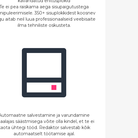
kavandatud ehitusplokid
Te ei pea raiskama aega sisupaigutustega
ipuleerimisele. 350+ sisuplokkidest koosnev
u aitab neil luua professionaalseid veebisaite
ilma tehniliste oskusteta.
Automaatne salvestamine ja varundamine
aalajas säästmisega võite olla kindel, et te ei
kaota ühtegi tööd. Redaktor salvestab kõik
automaatselt töötamise ajal.