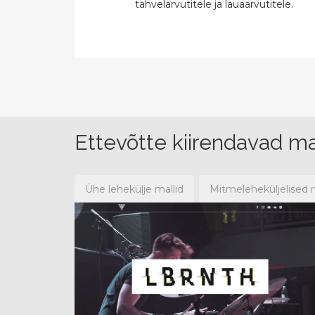
tahvelarvutitele ja lauaarvutitele.
Ettevõtte kiirendavad ma
Ühe lehekülje mallid
Mitmeleheküljelised m