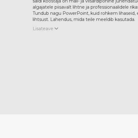
saidi koostaja on mall- ja viisardipõhine juhendat
algajatele piisavalt lihtne ja professionaalidele rik
Tundub nagu PowerPoint, kuid rohkem lihaseid, e
lihtsust. Lahendus, mida teile meeldib kasutada.
Lisateave