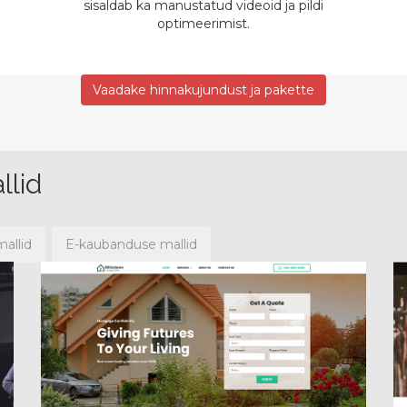
sisaldab ka manustatud videoid ja pildi
optimeerimist.
Vaadake hinnakujundust ja pakette
llid
allid
E-kaubanduse mallid