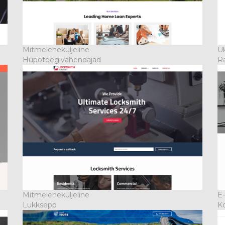
Mitmeleheküljeline
Ük
Hüpoteegivahendajad
R
Mitmeleheküljeline
E
Lukksepp
Ko