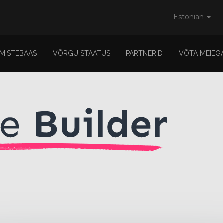
Estonian
MISTEBAAS
VÕRGU STAATUS
PARTNERID
VÕTA MEIEG