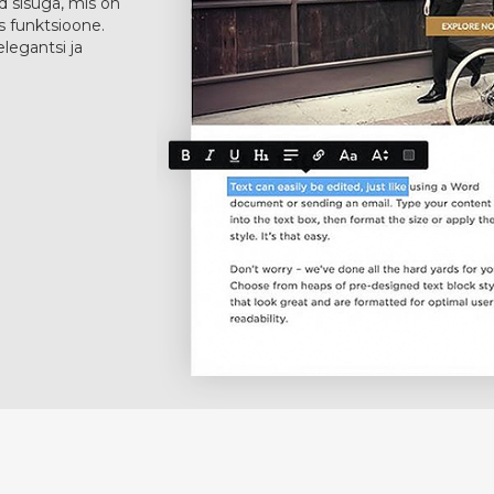
ud sisuga, mis on
as funktsioone.
legantsi ja