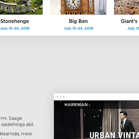
ormi. Saage
aidiehitaja abil.
eklaamida, meie