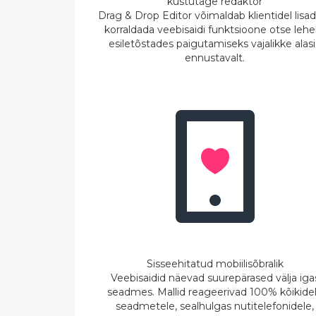
kustutage redaktor
Drag & Drop Editor võimaldab klientidel lisad
korraldada veebisaidi funktsioone otse lehe
esiletõstades paigutamiseks vajalikke alas
ennustavalt.
Sisseehitatud mobiilisõbralik
Veebisaidid näevad suurepärased välja iga
seadmes. Mallid reageerivad 100% kõikide
seadmetele, sealhulgas nutitelefonidele,