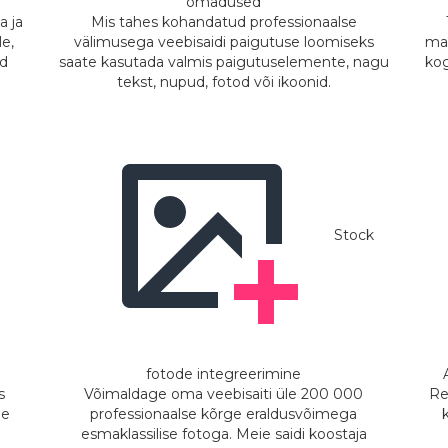
omadused
a ja
Mis tahes kohandatud professionaalse
le,
välimusega veebisaidi paigutuse loomiseks
man
id
saate kasutada valmis paigutuselemente, nagu
kog
tekst, nupud, fotod või ikoonid.
Stock
fotode integreerimine
s
Võimaldage oma veebisaiti üle 200 000
Re
le
professionaalse kõrge eraldusvõimega
esmaklassilise fotoga. Meie saidi koostaja