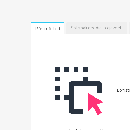
Sotsiaalmeedia ja ajaveeb
Põhimõtted
Lohista