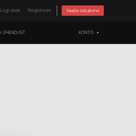
Logi sisse
Registreeri
Vaata ostukorvi
A ÜHENDUST
KONTO