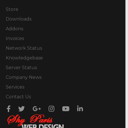
Store
Downloads
Addons
Invoices
Network Status
Knowledgebase
Server Status
Company News
Services
Contact Us