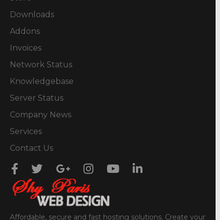
Downloads
Addons
Invoices
Network Status
Knowledgebase
Server Status
Company News
Services
Contact Us
Affordable, secure and fast hosting solutions. Create your