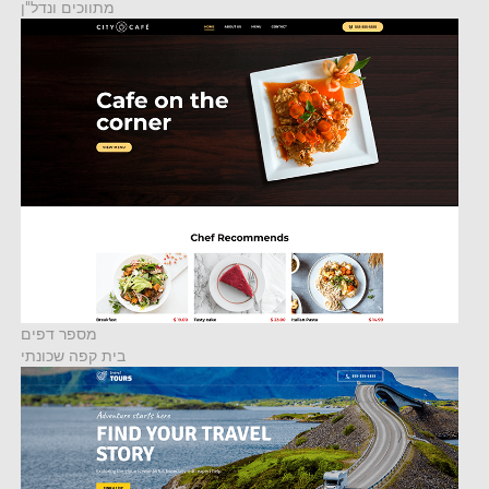
מתווכים ונדל"ן
מספר דפים
בית קפה שכונתי