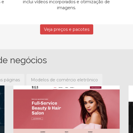
s e
inclui vídeos incorporados e otimização de
imagens.
Veja preços e pacotes
de negócios
as páginas
Modelos de comércio eletrônico