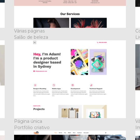
Várias páginas
Co
Salão de beleza
Li
Página única
Vá
Portfólio criativo
I