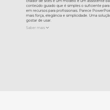
criador de sites é um modelo e um assistente 
conteúdo guiado que é simples o suficiente para i
em recursos para profissionais. Parece PowerPo
mais força, elegância e simplicidade. Uma soluçã
gostar de usar.
Saber mais