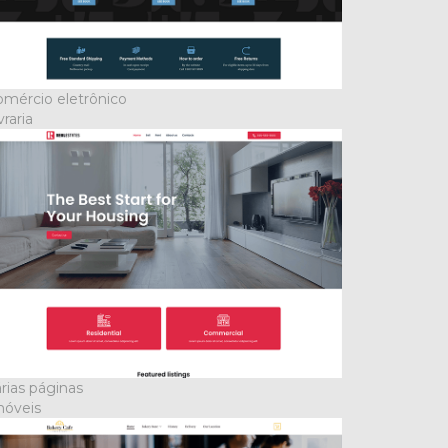
mércio eletrônico
vraria
rias páginas
móveis