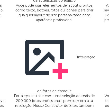
Características do edifício
s
Você pode usar elementos de layout prontos,
V
do
como texto, botões, fotos ou ícones, para criar
la
e
qualquer layout de site personalizado com
3
aparência profissional.
pr
Integração
de fotos de estoque
Fortaleça seu site com uma seleção de mais de
Vo
ivo.
200.000 fotos profissionais premium em alta
tr
 os
resolução. Nosso Construtor de Sites também
ed