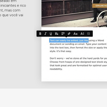
baseado em
niciantes e rico
int, mas com
o que você vai