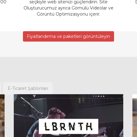
 100
seçkiyle web sitenizi güçlendirin. Site
Oluşturucumuz ayrıca Gömülü Videolar ve
Görüntü Optimizasyonu içerir.
Fiyatlandırma ve paketleri görüntüleyin
E-Ticaret Şablonları