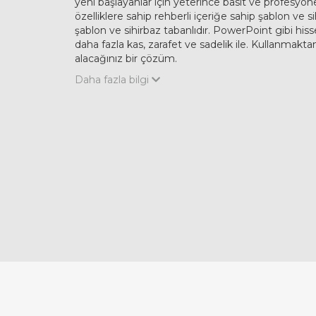
yeni başlayanlar için yeterince basit ve profesyone
özelliklere sahip rehberli içeriğe sahip şablon ve si
şablon ve sihirbaz tabanlıdır. PowerPoint gibi hiss
daha fazla kas, zarafet ve sadelik ile. Kullanmakta
alacağınız bir çözüm.
Daha fazla bilgi