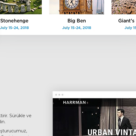
irir. Sürükle ve
in.
oluşturucumuz,