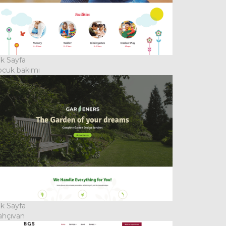
k Sayfa
ocuk bakımı
k Sayfa
ahçıvan