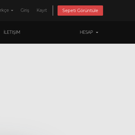
rkçe
Giriş
Kayıt
Sepeti Görüntüle
İLETIŞIM
HESAP