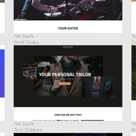
Tek Sayfa
Te
Rock Grubu
Ç
Tek Sayfa
Te
Terzi Dükkanı
B