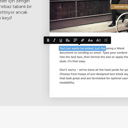
ller için zengin
hirbaz tabanlı bir
ettiriyor ancak
n keyif