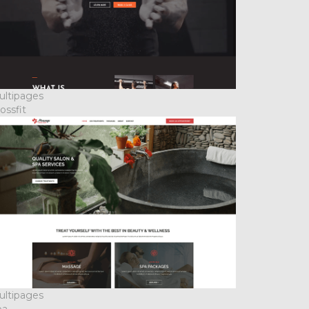
ultipages
ossfit
ultipages