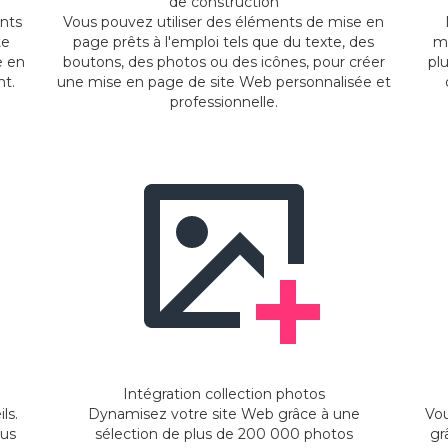
de construction
ents
Vous pouvez utiliser des éléments de mise en
te
page prêts à l'emploi tels que du texte, des
mi
e en
boutons, des photos ou des icônes, pour créer
pl
nt.
une mise en page de site Web personnalisée et
professionnelle.
Intégration collection photos
ls.
Dynamisez votre site Web grâce à une
Vou
ous
sélection de plus de 200 000 photos
gr